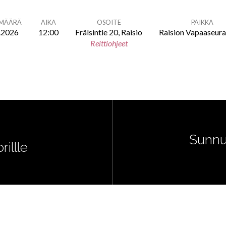
ÄMÄÄRÄ
AIKA
OSOITE
PAIKKA
.2026
12:00
Frälsintie 20, Raisio
Raision Vapaaseur
Reittiohjeet
Sunnu
illle