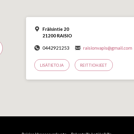
Frälsintie 20
21200 RAISIO
0442921253
raisionvapis@gmail.com
LISÄTIETOJA
REITTIOHJEET