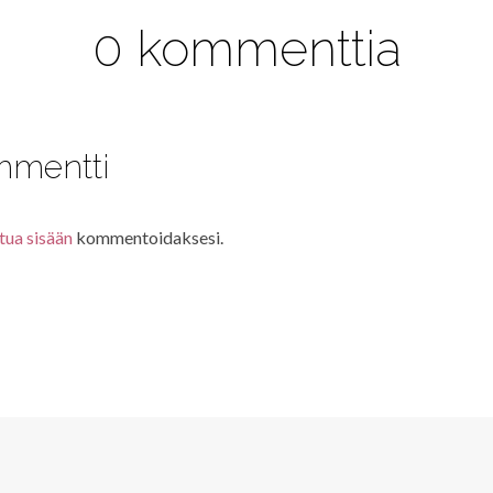
0 kommenttia
mmentti
tua sisään
kommentoidaksesi.