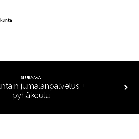
akunta
SEURAAVA
ntain jumalanpalvelus +
pyhäkoulu