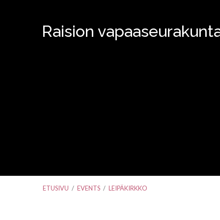
Raision vapaaseurakunt
ETUSIVU
/
EVENTS
/
LEIPÄKIRKKO