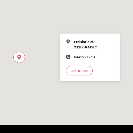
Frälsintie 20
21200 RAISIO
0442921253
LISÄTIETOJA