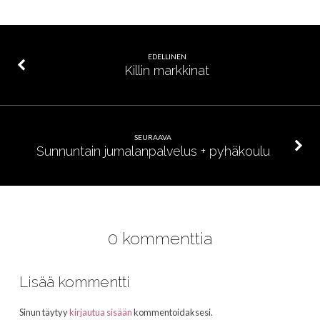
EDELLINEN
Killin markkinat
SEURAAVA
Sunnuntain jumalanpalvelus + pyhäkoulu
0 kommenttia
Lisää kommentti
Sinun täytyy
kirjautua sisään
kommentoidaksesi.