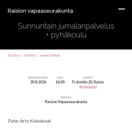
Raision vapaaseurakunta
Sunnuntain jumalanpalvelus
+ pyhäkoulu
ETUSIVU
/
EVENTS
/
SUNNUNTAIN…
PÄIVÄMÄÄRÄ
AIKA
OSOITE
30.8.2026
16:00
Frälsintie 20, Raisio
Sunnuntain
Reittiohjeet
jumalanpalvelus
PAIKKA
+
Raision Vapaaseurakunta
pyhäkoulu
Puhe: Arto Koivukoski