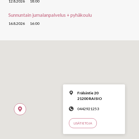
12.8.2026
18:00
Sunnuntain jumalanpalvelus + pyhäkoulu
16.8.2026
16:00
Frälsintie 20
21200 RAISIO
0442921253
LISÄTIETOJA