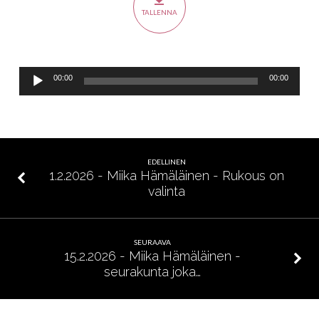
Otsikko?
TALLENNA
Äänitoistin
00:00
00:00
EDELLINEN
1.2.2026 - Miika Hämäläinen - Rukous on
valinta
SEURAAVA
15.2.2026 - Miika Hämäläinen -
seurakunta joka…