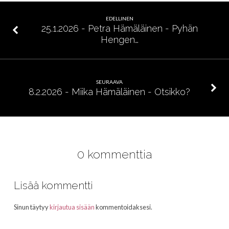
Rukous
on
EDELLINEN
valinta
25.1.2026 - Petra Hämäläinen - Pyhän
Hengen…
SEURAAVA
8.2.2026 - Miika Hämäläinen - Otsikko?
0 kommenttia
Lisää kommentti
Sinun täytyy
kirjautua sisään
kommentoidaksesi.