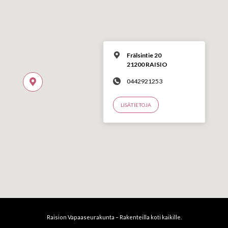
Frälsintie 20
21200 RAISIO
0442921253
LISÄTIETOJA
Raision Vapaaseurakunta – Rakenteilla koti kaikille.