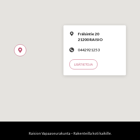
Frälsintie 20
21200 RAISIO
0442921253
LISÄTIETOJA
Raision Vapaaseurakunta – Rakenteilla koti kaikille.