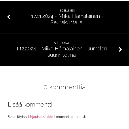
Psalmi
1
EDELLINEN
17.11.2024 - Miika Hämäläinen -
Seurakunta ja…
SEURAAVA
1.12.2024 - Miika Hämäläinen - Jumalan
suunnitelma
0 kommenttia
Lisää kommentti
Sinun täytyy
kirjautua sisään
kommentoidaksesi.