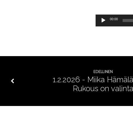
Äänitoistin
00:00
EDELLINEN
1.2.2026 - Miika Hämälä
Rukous on valint