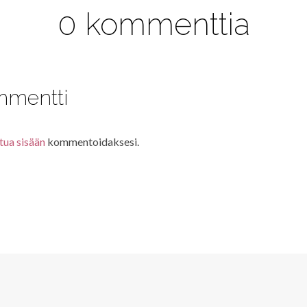
0 kommenttia
mmentti
tua sisään
kommentoidaksesi.