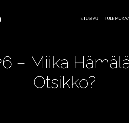
a
ETUSIVU
TULE MUKA
26 – Miika Hämäl
Otsikko?