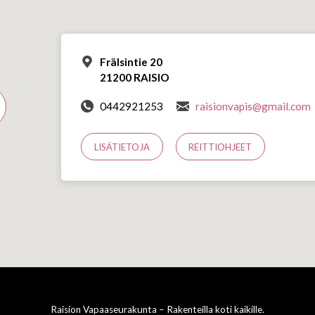
Frälsintie 20
21200 RAISIO
0442921253
raisionvapis@gmail.com
LISÄTIETOJA
REITTIOHJEET
Raision Vapaaseurakunta – Rakenteilla koti kaikille.