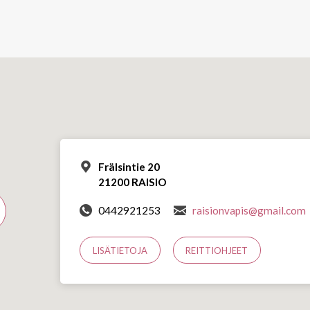
Frälsintie 20
21200 RAISIO
0442921253
raisionvapis@gmail.com
LISÄTIETOJA
REITTIOHJEET