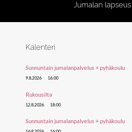
Jumalan lapseus
–
Thaimaa
lähetysjuhla
Kalenteri
Sunnuntain jumalanpalvelus + pyhäkoulu
9.8.2026
16:00
Rukousilta
12.8.2026
18:00
Sunnuntain jumalanpalvelus + pyhäkoulu
16.8.2026
16:00