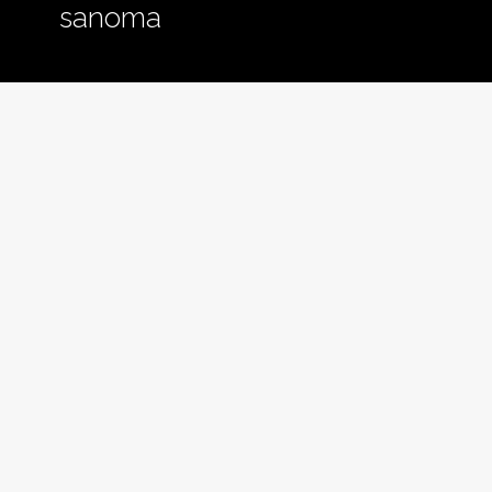
sanoma
ja
pienemmäksi.