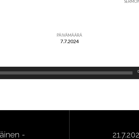
SERMO
PÄIVÄMÄÄRÄ
7.7.2024
äinen -
21.7.20