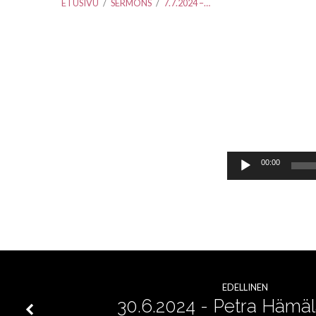
ETUSIVU
/
SERMONS
/
7.7.2024 –…
7.7.2024
–
Äänitoistin
00:00
Rebekka
ja
Roni
EDELLINEN
Zidbeck
30.6.2024 - Petra Hämäl