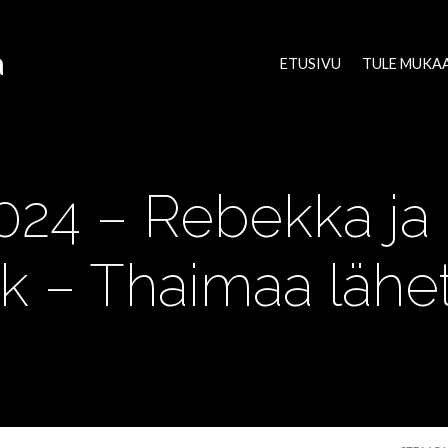
a
ETUSIVU
TULE MUKA
2024 – Rebekka ja
k – Thaimaa lähet