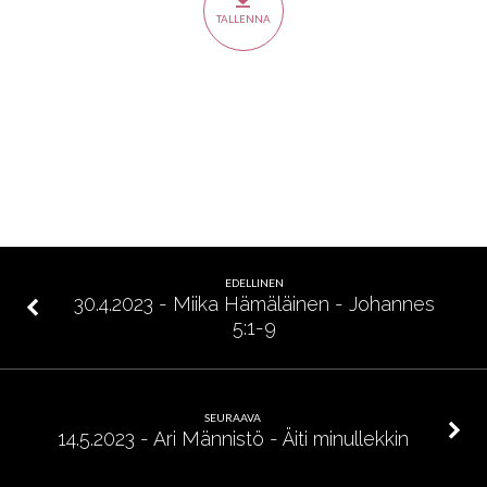
Rakastatko
TALLENNA
Jeesusta?
EDELLINEN
30.4.2023 - Miika Hämäläinen - Johannes
5:1-9
SEURAAVA
14.5.2023 - Ari Männistö - Äiti minullekkin