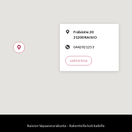
Frälsintie 20
21200 RAISIO
0442921253
LISÄTIETOJA
Raision Vapaaseurakunta – Rakenteilla koti kaikille.