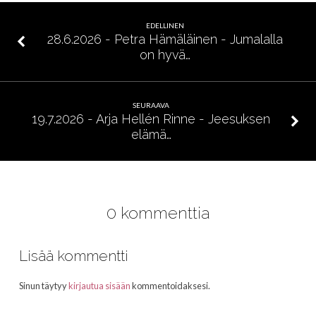
Ne
muutamat
EDELLINEN
28.6.2026 - Petra Hämäläinen - Jumalalla
on hyvä…
SEURAAVA
19.7.2026 - Arja Hellén Rinne - Jeesuksen
elämä…
0 kommenttia
Lisää kommentti
Sinun täytyy
kirjautua sisään
kommentoidaksesi.