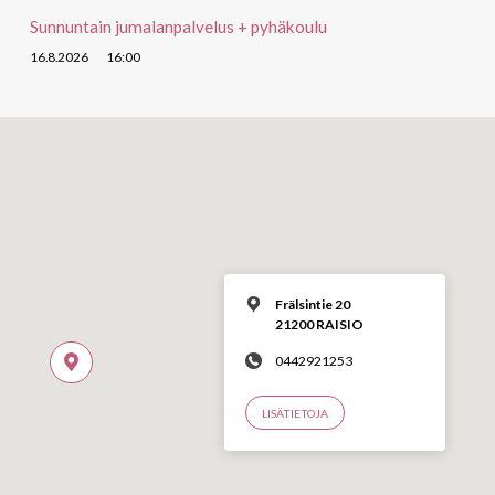
Sunnuntain jumalanpalvelus + pyhäkoulu
16.8.2026
16:00
Frälsintie 20
21200 RAISIO
0442921253
LISÄTIETOJA