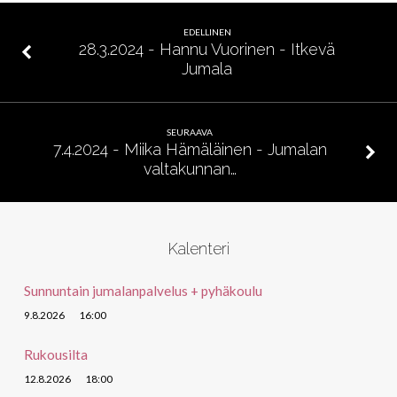
Magdala
EDELLINEN
28.3.2024 - Hannu Vuorinen - Itkevä
Jumala
SEURAAVA
7.4.2024 - Miika Hämäläinen - Jumalan
valtakunnan…
Kalenteri
Sunnuntain jumalanpalvelus + pyhäkoulu
9.8.2026
16:00
Rukousilta
12.8.2026
18:00