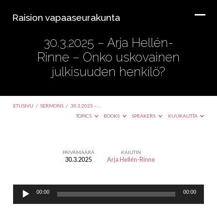
Raision vapaaseurakunta
30.3.2025 – Arja Hellén-
Rinne – Onko uskovainen
julkisuuden henkilö?
ETUSIVU
/
SERMONS
/
30.3.2025 –…
TOPICS
BOOKS
SPEAKERS
KUUKAUTTA
PÄIVÄMÄÄRÄ
KAIUTIN
30.3.2025
Arja Hellén-Rinne
30.3.2025
–
Äänitoistin
Arja
00:00
00:00
Hellén-