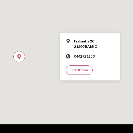
Frälsintie 20
21200 RAISIO
0442921253
LISÄTIETOJA