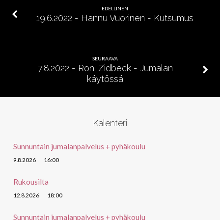
EDELLINEN
19.6.2022 - Hannu Vuorinen - Kutsumus
SEURAAVA
7.8.2022 - Roni Zidbeck - Jumalan
käytössä
Kalenteri
Sunnuntain jumalanpalvelus + pyhäkoulu
9.8.2026
16:00
Rukousilta
12.8.2026
18:00
Sunnuntain jumalanpalvelus + pyhäkoulu