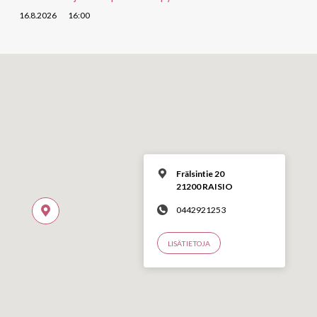
16.8.2026
16:00
Frälsintie 20
21200 RAISIO
0442921253
LISÄTIETOJA