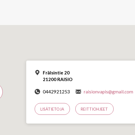
Frälsintie 20
21200 RAISIO
0442921253
raisionvapis@gmail.com
LISÄTIETOJA
REITTIOHJEET