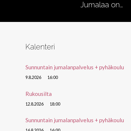
Jumalaa on…
Kristus
on
Herra
Kalenteri
Sunnuntain jumalanpalvelus + pyhäkoulu
9.8.2026
16:00
Rukousilta
12.8.2026
18:00
Sunnuntain jumalanpalvelus + pyhäkoulu
16.8.2026
16:00