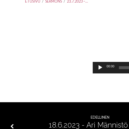
ETUSIVU
/
SERMONS
/
23.7.2023 –…
23.7.2023
–
Äänitoistin
00:00
Ari
Männistö
–
EDELLINEN
Jeesus
18.6.2023 - Ari Männistö 