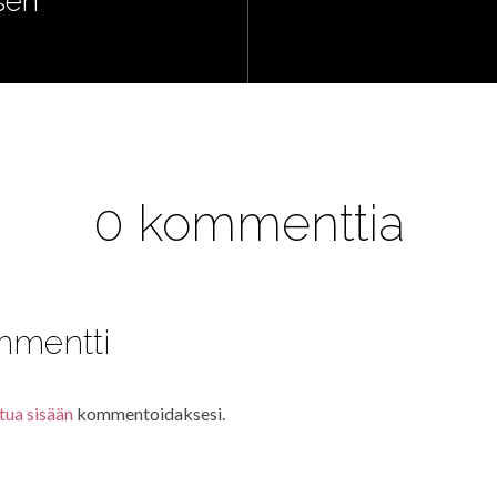
sen
0 kommenttia
mmentti
tua sisään
kommentoidaksesi.