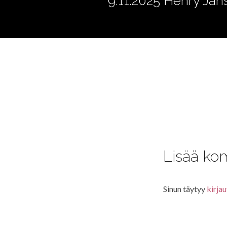
9.11.2025 Henry Jan
ase
Lisää ko
Sinun täytyy
kirjau