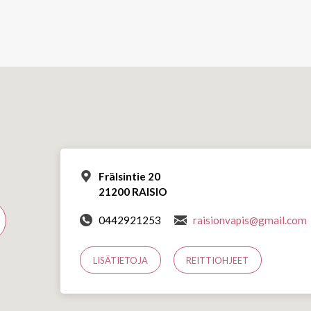
Frälsintie 20
21200 RAISIO
0442921253
raisionvapis@gmail.com
LISÄTIETOJA
REITTIOHJEET