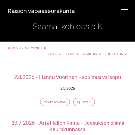
Raision vapaaseurakunta
Saarnat kohteesta K
ETUSIVU
/
SERMONS
/
K
TOPICS
BOOKS
SPEAKERS
KUUKAUTTA
Saarnat
2.8.2026 – Hannu Vuorinen – sopimus vai sopu
kohteesta
2.8.2026
K
YKSITYISKOHDAT
LISTEN
19.7.2026 – Arja Hellén Rinne – Jeesuksen elämä
seurakunnassa