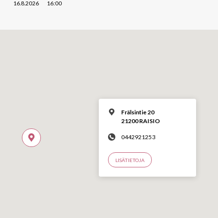
16.8.2026
16:00
Frälsintie 20
21200 RAISIO
0442921253
LISÄTIETOJA