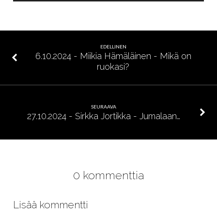
Rinne-
ViaDia
Raisio
ry
EDELLINEN
Jumalan
6.10.2024 - Miikia Hämäläinen - Mikä on
ruokasi?
valtakunnan
työkalu
SEURAAVA
27.10.2024 - Sirkka Jortikka - Jumalaan…
0 kommenttia
Lisää kommentti