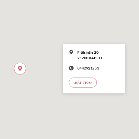
Frälsintie 20
21200 RAISIO
0442921253
LISÄTIETOJA