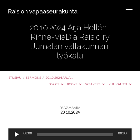
Raision vapaaseurakunta
20.10.2024 Arja Hellén-
Rinne-ViaDia Raisio ry
Jumalan valtakunnan
työkalu
ETUSIVU
/
SERMONS
/
20.10.2024 ARJA…
TOPICS
BOOKS
SPEAKERS
KUUKAUTTA
PÄIVÄMÄÄRÄ
20.10.2024
20.10.2024
Arja
Äänitoistin
Hellén-
00:00
00:00