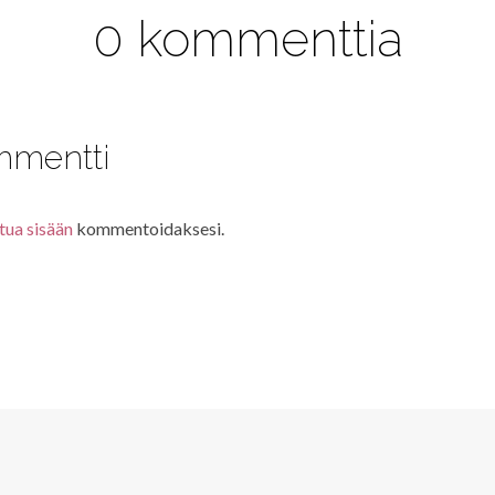
0 kommenttia
mmentti
tua sisään
kommentoidaksesi.