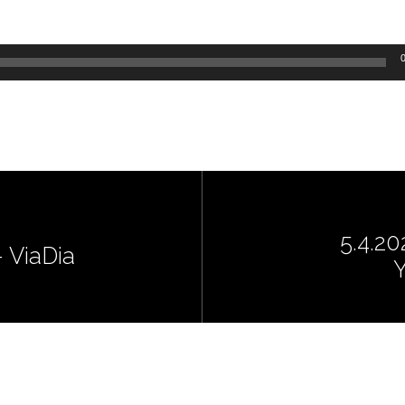
5.4.20
- ViaDia