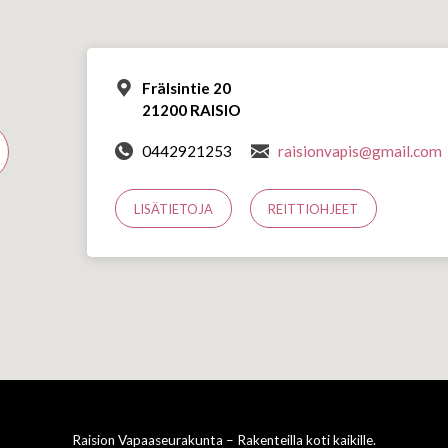
Frälsintie 20
21200 RAISIO
0442921253
raisionvapis@gmail.com
LISÄTIETOJA
REITTIOHJEET
Raision Vapaaseurakunta – Rakenteilla koti kaikille.