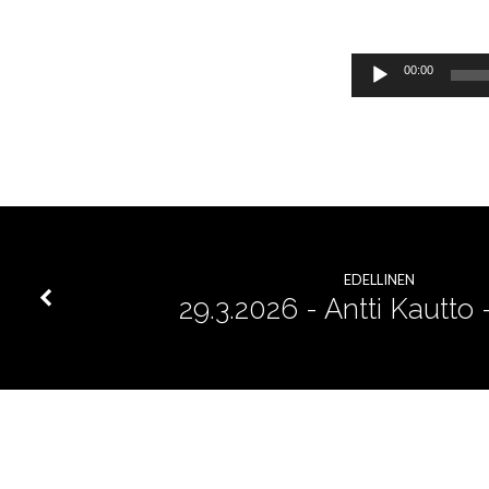
luonne
Äänitoistin
00:00
EDELLINEN
29.3.2026 - Antti Kautto 