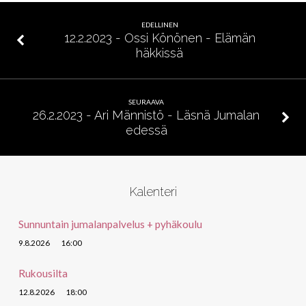
–
Kaipauksesta
EDELLINEN
rohkaisuun
12.2.2023 - Ossi Könönen - Elämän
häkkissä
SEURAAVA
26.2.2023 - Ari Männistö - Läsnä Jumalan
edessä
Kalenteri
Sunnuntain jumalanpalvelus + pyhäkoulu
9.8.2026
16:00
Rukousilta
12.8.2026
18:00