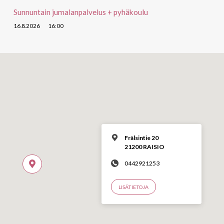
Sunnuntain jumalanpalvelus + pyhäkoulu
16.8.2026
16:00
Frälsintie 20
21200 RAISIO
0442921253
LISÄTIETOJA