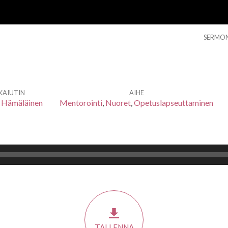
SERMO
KAIUTIN
AIHE
 Hämäläinen
Mentorointi
,
Nuoret
,
Opetuslapseuttaminen
TALLENNA