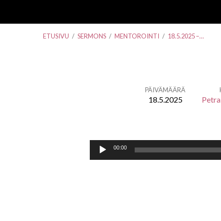
ETUSIVU
/
SERMONS
/
MENTOROINTI
/
18.5.2025 –…
PÄIVÄMÄÄRÄ
18.5.2025
Petra
18.5.2025
–
Äänitoistin
00:00
Petra
Hämäläinen