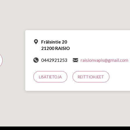
Frälsintie 20
21200 RAISIO
0442921253
raisionvapis@gmail.com
LISÄTIETOJA
REITTIOHJEET