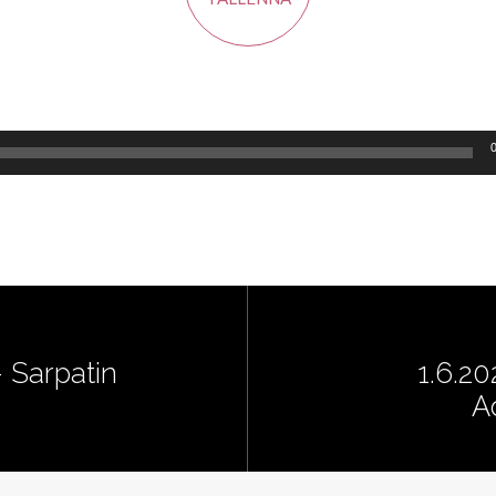
- Sarpatin
1.6.20
A