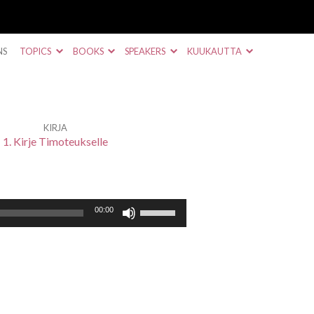
NS
TOPICS
BOOKS
SPEAKERS
KUUKAUTTA
KIRJA
1. Kirje Timoteukselle
Nuolinäppäimillä
00:00
ylös
ja
alas
säädät
äänenvoimakkuutta
suuremmaksi