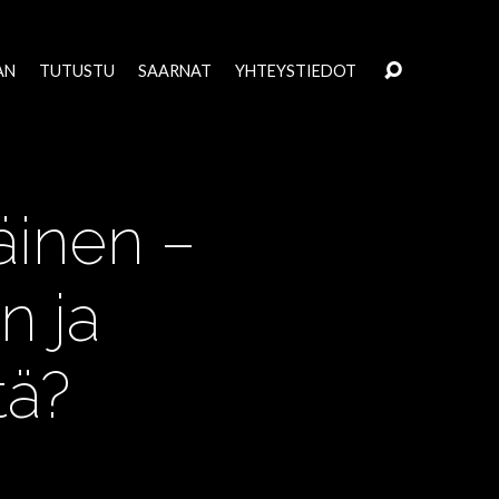
AN
TUTUSTU
SAARNAT
YHTEYSTIEDOT
äinen –
n ja
tä?