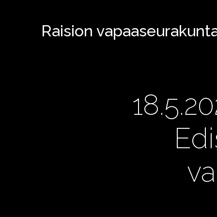
Raision vapaaseurakunt
18.5.2
Edi
va