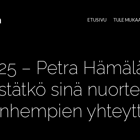
a
ETUSIVU
TULE MUKA
025 – Petra Hämäl
stätkö sinä nuorte
nhempien yhteyt