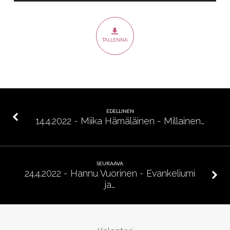
Hämäläinen
–
Jeesuksen
TALLENNA
ylösnousemuksen
seuraukset
EDELLINEN
14.4.2022 - Miika Hämäläinen - Millainen…
SEURAAVA
24.4.2022 - Hannu Vuorinen - Evankeliumi
ja…