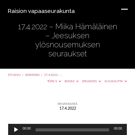
Raision vapaaseurakunta
17.4.2022 – Miika Hämäläinen
– Jeesuksen
ylösnousemuksen
seuraukset
ETUSIVU
/
SERMONS
/
17.4.2022 –…
TOPICS
BOOKS
SPEAKERS
KUUKAUTTA
PÄIVÄMÄÄRÄ
17.4.2022
17.4.2022
–
Äänitoistin
Miika
00:00
00:00