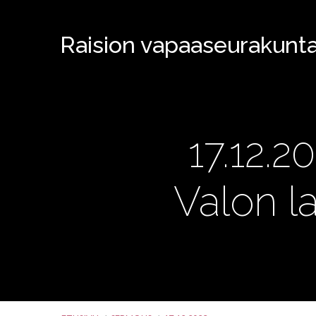
Raision vapaaseurakunt
17.12.
Valon l