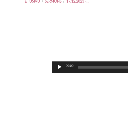
ETUSIVU
/
SERMONS
/
17.12.2023 –…
17.12.2023
–
Äänitoistin
00:00
Miika
Hämäläinen
–
Valon