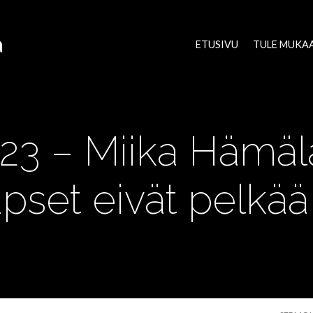
a
ETUSIVU
TULE MUKA
2023 – Miika Hämäl
apset eivät pelkä