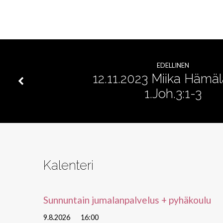
lapset
eivät
EDELLINEN
pelkää
12.11.2023 Miika Hämä
1.Joh.3:1-3
pimeää
Kalenteri
Sunnuntain jumalanpalvelus + pyhäkoulu
9.8.2026
16:00