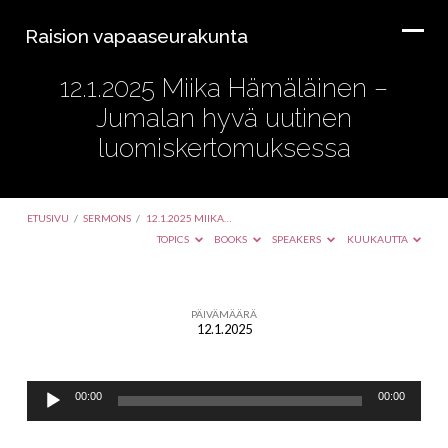
Raision vapaaseurakunta
12.1.2025 Miika Hämäläinen –
Jumalan hyvä uutinen
luomiskertomuksessa
ETUSIVU
/
SERMONS
/
12.1.2025 MIIKA…
TOPICS
BOOKS
SPEAKERS
KUUKAUTTA
PÄIVÄMÄÄRÄ
12.1.2025
12.1.2025
Miika
Äänitoistin
Hämäläinen
00:00
00:00
–