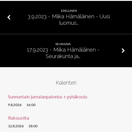
Arkista
ja
EDELLINEN
ihmeellistä
3.9.2023 - Miika Hämäläinen - Uusi
luomus…
SEURAAVA
17.9.2023 - Miika Hämäläinen -
Seurakunta ja…
Kalenteri
Sunnuntain jumalanpalvelus + pyhäkoulu
9.8.2026
16:00
Rukousilta
12.8.2026
18:00