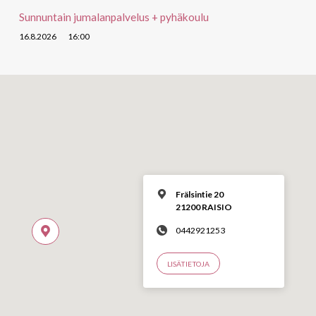
Sunnuntain jumalanpalvelus + pyhäkoulu
16.8.2026
16:00
Frälsintie 20
21200 RAISIO
0442921253
LISÄTIETOJA