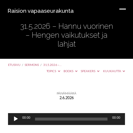
Raision vapaaseurakunta
31.5.2026 – Hannu vuorinen
– Hengen vaikutukset ja
lahjat
ETUSIVU
/
SERMONS
/
31.5.2026 –…
TOPICS
BOOKS
SPEAKERS
KUUKAUTTA
PÄIVÄMÄÄRÄ
2.6.2026
31.5.2026
–
Äänitoistin
Hannu
00:00
00:00
vuorinen