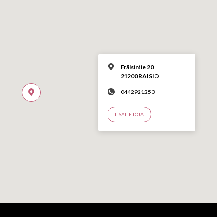
Frälsintie 20
21200 RAISIO
0442921253
LISÄTIETOJA