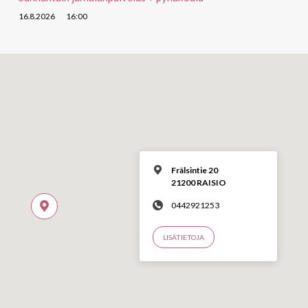
16.8.2026
16:00
Frälsintie 20
21200 RAISIO
0442921253
LISÄTIETOJA