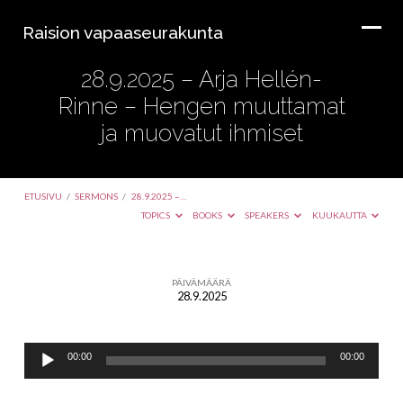
Raision vapaaseurakunta
28.9.2025 – Arja Hellén-
Rinne – Hengen muuttamat
ja muovatut ihmiset
ETUSIVU
/
SERMONS
/
28.9.2025 –…
TOPICS
BOOKS
SPEAKERS
KUUKAUTTA
PÄIVÄMÄÄRÄ
28.9.2025
28.9.2025
–
Äänitoistin
Arja
00:00
00:00
Hellén-