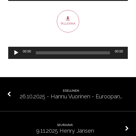
Hämäläinen
–
Hengen
TALLENNA
muuttamat
ihmiset
ja
yhteisöt,
Äänitoistin
00:00
00:00
sovituksen
voima
EDELLINEN
26.10.2025 - Hannu Vuorinen - Euroopan…
SEURAAVA
9.11.2025 Henry Jansen