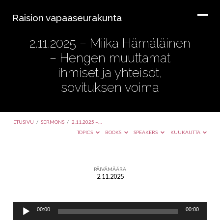
Raision vapaaseurakunta
2.11.2025 – Miika Hämäläinen
– Hengen muuttamat
ihmiset ja yhteisöt,
sovituksen voima
ETUSIVU
/
SERMONS
/
2.11.2025 –…
TOPICS
BOOKS
SPEAKERS
KUUKAUTTA
PÄIVÄMÄÄRÄ
2.11.2025
2.11.2025
–
Äänitoistin
Miika
00:00
00:00