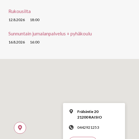
Rukousilta
12.8.2026
18:00
Sunnuntain jumalanpalvelus + pyhäkoulu
16.8.2026
16:00
Frälsintie 20
21200 RAISIO
0442921253