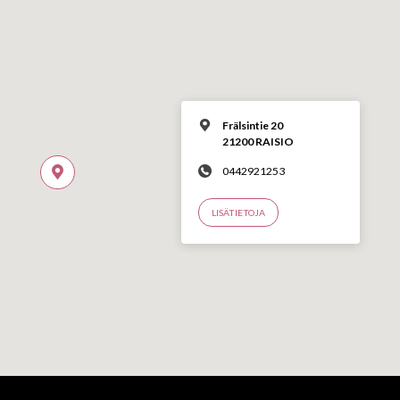
Frälsintie 20
21200 RAISIO
0442921253
LISÄTIETOJA