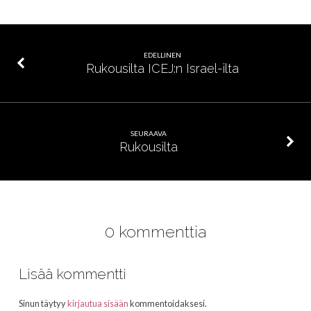
EDELLINEN
Rukousilta ICEJ:n Israel-ilta
SEURAAVA
Rukousilta
0 kommenttia
Lisää kommentti
Sinun täytyy
kirjautua sisään
kommentoidaksesi.