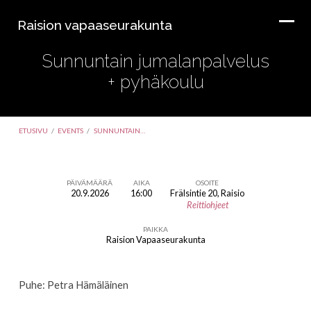
Raision vapaaseurakunta
Sunnuntain jumalanpalvelus
+ pyhäkoulu
ETUSIVU
/
EVENTS
/
SUNNUNTAIN…
PÄIVÄMÄÄRÄ
AIKA
OSOITE
20.9.2026
16:00
Frälsintie 20, Raisio
Sunnuntain
Reittiohjeet
jumalanpalvelus
PAIKKA
+
Raision Vapaaseurakunta
pyhäkoulu
Puhe: Petra Hämäläinen