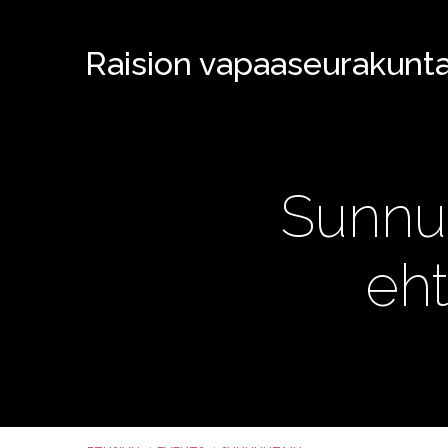
Raision vapaaseurakunt
Sunnun
eht