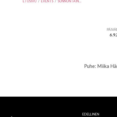
ETUSIVU
/
EVENTS
/
SUNNUNTAIN…
PÄIV
6.9
Sunnuntain
jumalanpalvelus
Puhe: Miika Hä
ja
ehtoollinen
+
pyhäkoulu
EDELLINEN