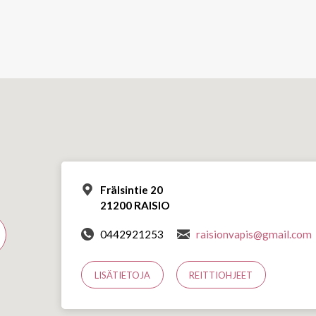
Frälsintie 20
21200 RAISIO
0442921253
raisionvapis@gmail.com
LISÄTIETOJA
REITTIOHJEET