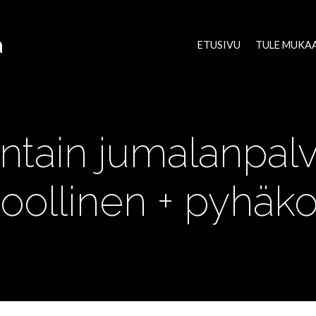
a
ETUSIVU
TULE MUKA
tain jumalanpalv
oollinen + pyhäk