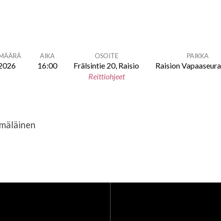
ÄMÄÄRÄ
AIKA
OSOITE
PAIKKA
.2026
16:00
Frälsintie 20, Raisio
Raision Vapaaseur
Reittiohjeet
mäläinen