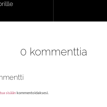
illle
0 kommenttia
mmentti
tua sisään
kommentoidaksesi.