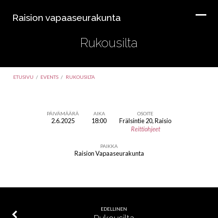
Raision vapaaseurakunta
Rukousilta
ETUSIVU
/
EVENTS
/
RUKOUSILTA
PÄIVÄMÄÄRÄ
AIKA
OSOITE
2.6.2025
18:00
Frälsintie 20, Raisio
Rukousilta
Reittiohjeet
PAIKKA
Raision Vapaaseurakunta
EDELLINEN