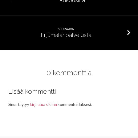
Rukousilta
SEURAAVA
Ei jumalanpalvelusta
0 kommenttia
Lisää kommentti
Sinun täytyy
kirjautua sisään
kommentoidaksesi.