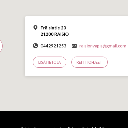
Frälsintie 20
21200 RAISIO
0442921253
raisionvapis@gmail.com
LISÄTIETOJA
REITTIOHJEET