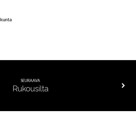
akunta
SEURAAVA
Rukousilta