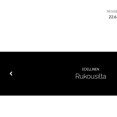
PÄIV
22.6
Ei
jumalanpalvelusta
EDELLINEN
Rukousilta