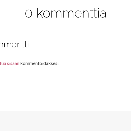
0 kommenttia
mmentti
tua sisään
kommentoidaksesi.