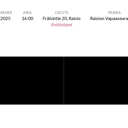
ÄMÄÄRÄ
AIKA
OSOITE
PAIKKA
.2025
16:00
Frälsintie 20, Raisio
Raision Vapaaseur
Reittiohjeet