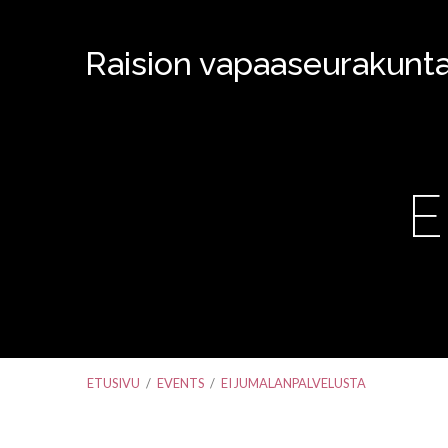
Raision vapaaseurakunt
E
ETUSIVU
/
EVENTS
/
EI JUMALANPALVELUSTA