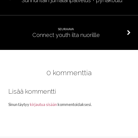
Sunnuntain jumalanpalvelus + pyhäkoulu
SEURAAVA
Connect youth ilta nuorillle
0 kommenttia
Lisää kommentti
Sinun täytyy
kirjautua sisään
kommentoidaksesi.