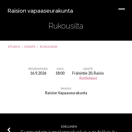
Raision vapaaseurakunta
Rukousilta
ETUSIVU
/
EVENTS
/
RUKOUSILTA
PÄIVÄMÄÄRÄ
AIKA
OSOITE
16.9.2026
18:00
Frälsintie 20, Raisio
Rukousilta
Reittiohjeet
PAIKKA
Raision Vapaaseurakunta
EDELLINEN