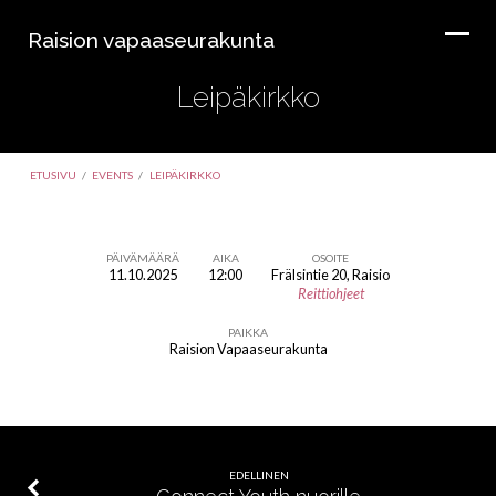
Raision vapaaseurakunta
Leipäkirkko
ETUSIVU
/
EVENTS
/
LEIPÄKIRKKO
PÄIVÄMÄÄRÄ
AIKA
OSOITE
11.10.2025
12:00
Frälsintie 20, Raisio
Leipäkirkko
Reittiohjeet
PAIKKA
Raision Vapaaseurakunta
EDELLINEN