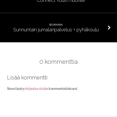
Connect Youth nuorille
SEURAAVA
Sunnuntain jumalanpalvelus + pyhäkoulu
0 kommenttia
Lisää kommentti
Sinun täytyy
kirjautua sisään
kommentoidaksesi.