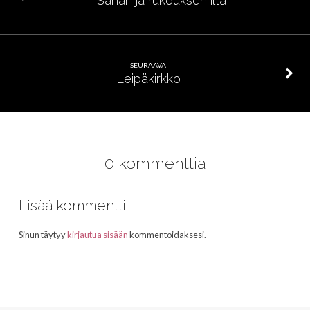
Sanan ja rukouksen ilta
SEURAAVA
Leipäkirkko
0 kommenttia
Lisää kommentti
Sinun täytyy
kirjautua sisään
kommentoidaksesi.