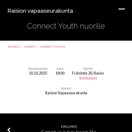
Raision vapaaseurakunta
Connect Youth nuorille
ETUSIVU
/
EVENTS
/
CONNECT YOUTH…
PÄIVÄMÄÄRÄ
AIKA
OSOITE
10.10.2025
18:00
Frälsintie 20, Raisio
Connect
Reittiohjeet
Youth
PAIKKA
nuorille
Raision Vapaaseurakunta
EDELLINEN