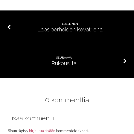
EDELLINEN
Lapsiperheiden kevätrieha
SEURAAVA
Rukousilta
0 kommenttia
Lisää kommentti
Sinun täytyy
kirjautua sisään
kommentoidaksesi.