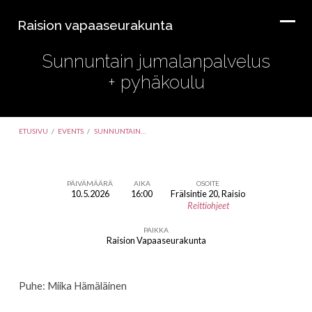
Raision vapaaseurakunta
Sunnuntain jumalanpalvelus
+ pyhäkoulu
ETUSIVU
/
EVENTS
/
SUNNUNTAIN…
PÄIVÄMÄÄRÄ
AIKA
OSOITE
10.5.2026
16:00
Frälsintie 20, Raisio
Sunnuntain
Reittiohjeet
jumalanpalvelus
PAIKKA
+
Raision Vapaaseurakunta
pyhäkoulu
Puhe: Miika Hämäläinen