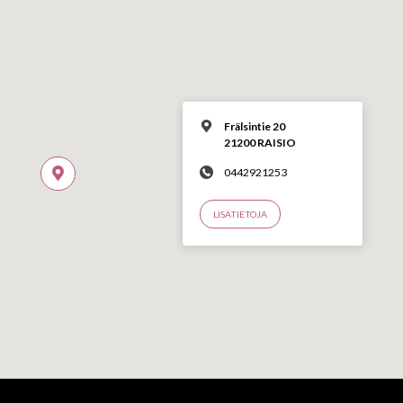
Frälsintie 20
21200 RAISIO
0442921253
LISÄTIETOJA