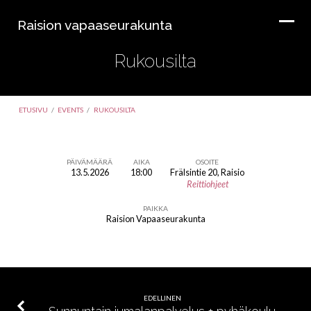
Raision vapaaseurakunta
Rukousilta
ETUSIVU
/
EVENTS
/
RUKOUSILTA
PÄIVÄMÄÄRÄ
AIKA
OSOITE
13.5.2026
18:00
Frälsintie 20, Raisio
Rukousilta
Reittiohjeet
PAIKKA
Raision Vapaaseurakunta
EDELLINEN