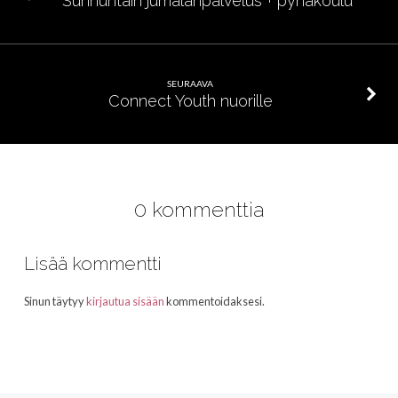
Sunnuntain jumalanpalvelus + pyhäkoulu
SEURAAVA
Connect Youth nuorille
0 kommenttia
Lisää kommentti
Sinun täytyy
kirjautua sisään
kommentoidaksesi.