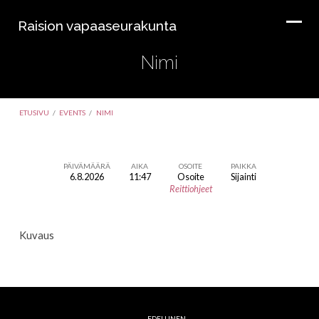
Raision vapaaseurakunta
Nimi
ETUSIVU
/
EVENTS
/
NIMI
PÄIVÄMÄÄRÄ
AIKA
OSOITE
PAIKKA
6.8.2026
11:47
Osoite
Sijainti
Nimi
Reittiohjeet
Kuvaus
EDELLINEN