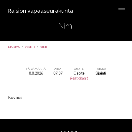
Raision vapaaseurakunta
Nimi
ETUSIVU
/
EVENTS
/
NIMI
PÄIVÄMÄÄRÄ
AIKA
OSOITE
PAIKKA
8.8.2026
07:37
Osoite
Sijainti
Nimi
Reittiohjeet
Kuvaus
EDELLINEN