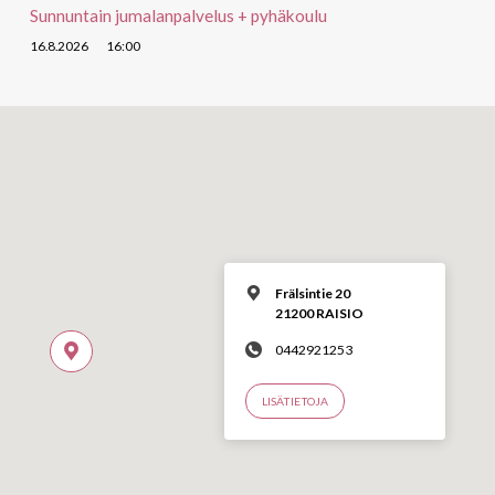
Sunnuntain jumalanpalvelus + pyhäkoulu
16.8.2026
16:00
Frälsintie 20
21200 RAISIO
0442921253
LISÄTIETOJA