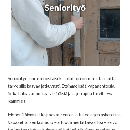
Seniorityömme on toistaiseksi ollut pienimuotoista, mutta
tarve sille kasvaa jatkuvasti. Etsimme lisää vapaaehtoisia,
jotka haluavat auttaa yksinäisiä ja arjen apua tarvitsevia
ikäihmisiä.
Monet ikäihmiset kaipaavat seuraa ja tukea arjen askareissa.
Vapaaehtoisen läsnäolo voi tuoda merkittävää iloa – se voi
tarkoittaa yhdessä vietettyä hetkeä, ulkoiluapua tai apua