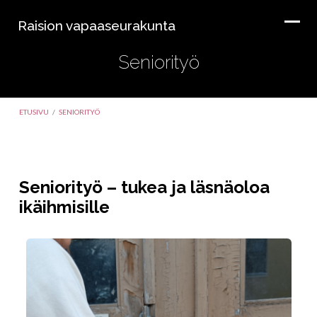
Raision vapaaseurakunta
Seniorityö
ETUSIVU
/
SENIORITYÖ
Seniorityö – tukea ja läsnäoloa
ikäihmisille
Seniorityö