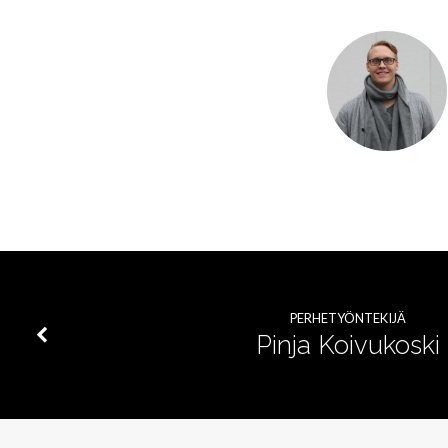
Miika
Hämäläinen
PERHETYÖNTEKIJÄ
Pinja Koivukoski