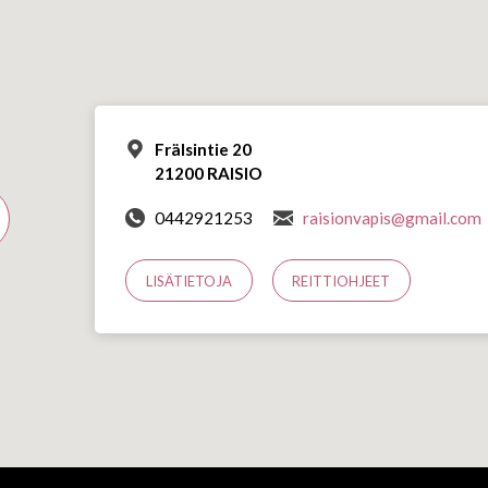
Frälsintie 20
21200 RAISIO
0442921253
raisionvapis@gmail.com
LISÄTIETOJA
REITTIOHJEET