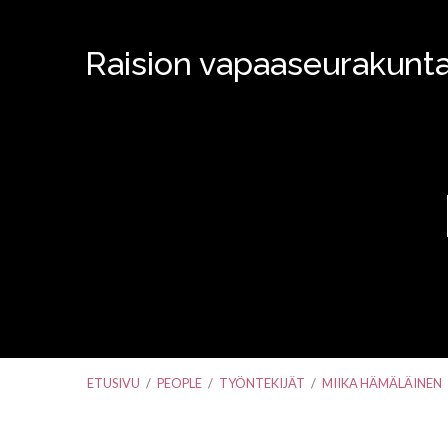
Raision vapaaseurakunt
ETUSIVU
/
PEOPLE
/
TYÖNTEKIJÄT
/
MIIKA HÄMÄLÄINEN