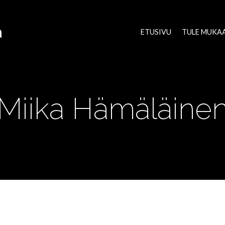
a
ETUSIVU
TULE MUKA
Miika Hämäläine