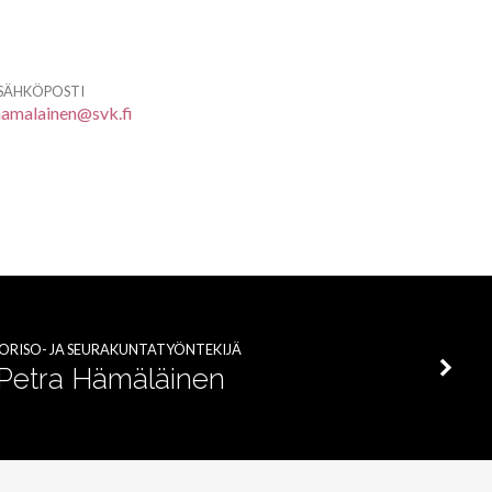
SÄHKÖPOSTI
hamalainen@svk.fi
ORISO- JA SEURAKUNTATYÖNTEKIJÄ
Petra Hämäläinen