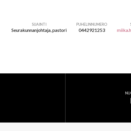
SIJAINTI
PUHELINNUMERO
Seurakunnanjohtaja, pastori
0442921253
miika.
NU