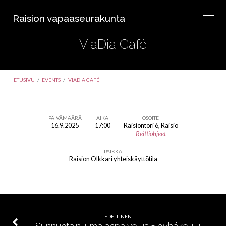
Raision vapaaseurakunta
ViaDia Café
ETUSIVU
/
EVENTS
/
VIADIA CAFÉ
PÄIVÄMÄÄRÄ
AIKA
OSOITE
16.9.2025
17:00
Raisiontori 6, Raisio
ViaDia
Reittiohjeet
Café
PAIKKA
Raision Olkkari yhteiskäyttötila
EDELLINEN