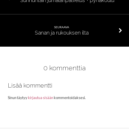
Sunnuntain jumalanpalvelus + pyhäkoulu
SEURAAVA
Sanan ja rukouksen ilta
0 kommenttia
Lisää kommentti
Sinun täytyy
kirjautua sisään
kommentoidaksesi.