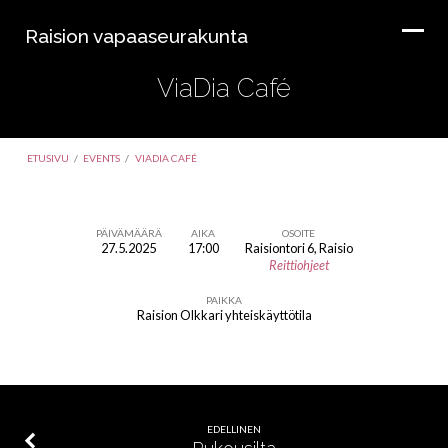
Raision vapaaseurakunta
ViaDia Café
ETUSIVU
/
EVENTS
/
VIADIA CAFÉ
PÄIVÄMÄÄRÄ
AIKA
OSOITE
27.5.2025
17:00
Raisiontori 6, Raisio
ViaDia
Reittiohjeet
Café
PAIKKA
Raision Olkkari yhteiskäyttötila
EDELLINEN