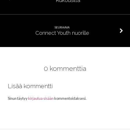
Rukousilta
SEURAAVA
Connect Youth nuorille
0 kommenttia
Lisää kommentti
Sinun täytyy
kirjautua sisään
kommentoidaksesi.