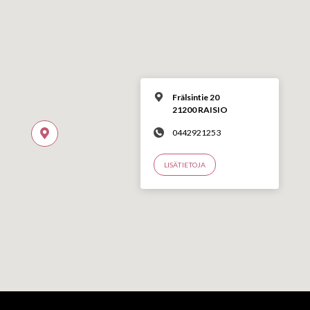
Frälsintie 20
21200 RAISIO
0442921253
LISÄTIETOJA