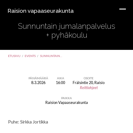
Raision vapaaseurakunta
Sunnuntain jumalanpalvelus
+ pyhäkoulu
ETUSIVU
/
EVENTS
/
SUNNUNTAIN…
PÄIVÄMÄÄRÄ
AIKA
OSOITE
8.3.2026
16:00
Frälsintie 20, Raisio
Sunnuntain
Reittiohjeet
jumalanpalvelus
PAIKKA
+
Raision Vapaaseurakunta
pyhäkoulu
Puhe: Sirkka Jortikka