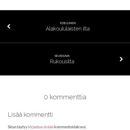
EDELLINEN
Alakoululaisten ilta
SEURAAVA
Rukousilta
0 kommenttia
Lisää kommentti
Sinun täytyy
kirjautua sisään
kommentoidaksesi.