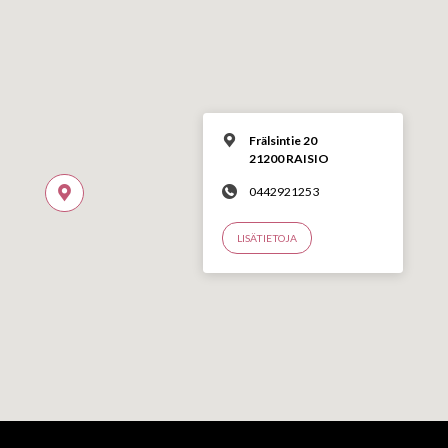
Frälsintie 20
21200 RAISIO
0442921253
LISÄTIETOJA