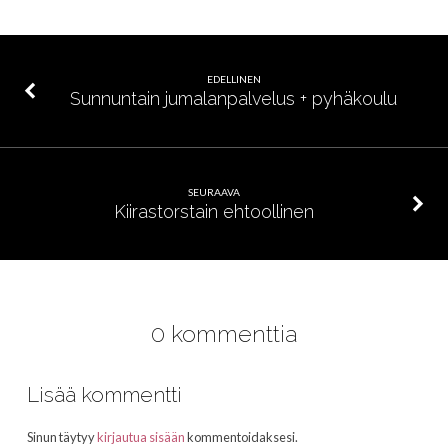
EDELLINEN
Sunnuntain jumalanpalvelus + pyhäkoulu
SEURAAVA
Kiirastorstain ehtoollinen
0 kommenttia
Lisää kommentti
Sinun täytyy
kirjautua sisään
kommentoidaksesi.