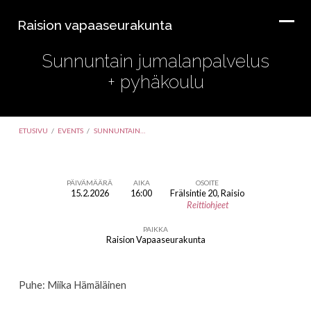
Raision vapaaseurakunta
Sunnuntain jumalanpalvelus
+ pyhäkoulu
ETUSIVU
/
EVENTS
/
SUNNUNTAIN…
PÄIVÄMÄÄRÄ
AIKA
OSOITE
15.2.2026
16:00
Frälsintie 20, Raisio
Sunnuntain
Reittiohjeet
jumalanpalvelus
PAIKKA
+
Raision Vapaaseurakunta
pyhäkoulu
Puhe: Miika Hämäläinen