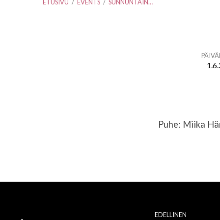
ETUSIVU
/
EVENTS
/
SUNNUNTAIN…
PÄIV
1.6
Sunnuntain
jumalanpalvelus
Puhe: Miika Hä
ja
ehtoollinen
+pyhäkoulu
EDELLINEN