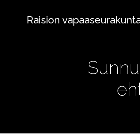
Raision vapaaseurakunt
Sunnun
eh