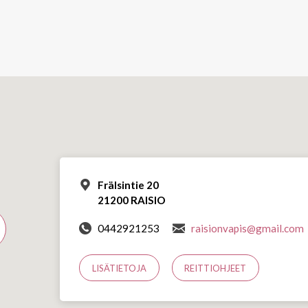
Frälsintie 20
21200 RAISIO
0442921253
raisionvapis@gmail.com
LISÄTIETOJA
REITTIOHJEET