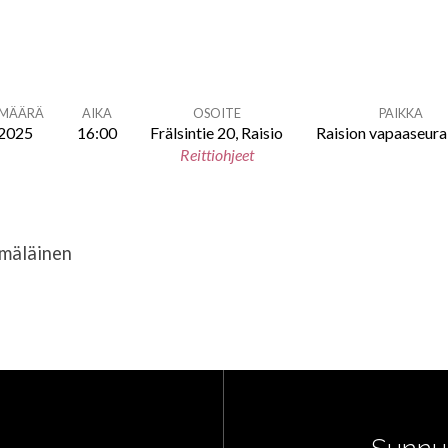
ÄMÄÄRÄ
AIKA
OSOITE
PAIKKA
.2025
16:00
Frälsintie 20, Raisio
Raision vapaaseur
Reittiohjeet
mäläinen