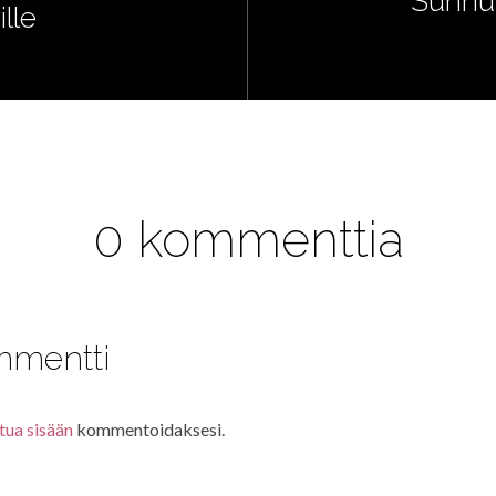
Sunnun
lle
0 kommenttia
mmentti
tua sisään
kommentoidaksesi.