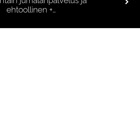
tain jumalanpalvelus ja
ehtoollinen +…