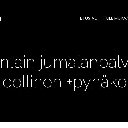
a
ETUSIVU
TULE MUKA
tain jumalanpalv
toollinen +pyhäko