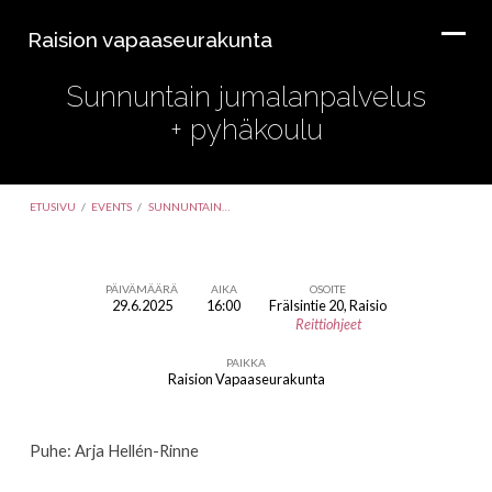
Raision vapaaseurakunta
Sunnuntain jumalanpalvelus
+ pyhäkoulu
ETUSIVU
/
EVENTS
/
SUNNUNTAIN…
PÄIVÄMÄÄRÄ
AIKA
OSOITE
29.6.2025
16:00
Frälsintie 20, Raisio
Sunnuntain
Reittiohjeet
jumalanpalvelus
PAIKKA
+
Raision Vapaaseurakunta
pyhäkoulu
Puhe: Arja Hellén-Rinne