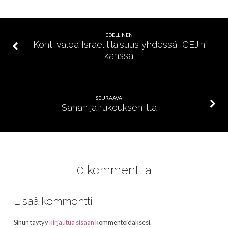
EDELLINEN
Kohti valoa Israel tilaisuus yhdessä ICEJ:n
kanssa
SEURAAVA
Sanan ja rukouksen ilta
0 kommenttia
Lisää kommentti
Sinun täytyy
kirjautua sisään
kommentoidaksesi.