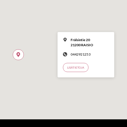
Frälsintie 20
21200 RAISIO
0442921253
LISÄTIETOJA