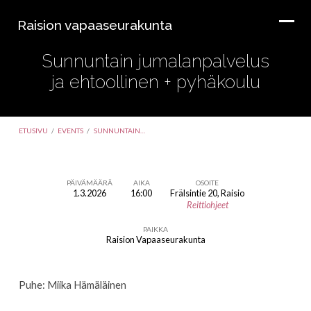
Raision vapaaseurakunta
Sunnuntain jumalanpalvelus
ja ehtoollinen + pyhäkoulu
ETUSIVU
/
EVENTS
/
SUNNUNTAIN…
PÄIVÄMÄÄRÄ
AIKA
OSOITE
1.3.2026
16:00
Frälsintie 20, Raisio
Sunnuntain
Reittiohjeet
jumalanpalvelus
PAIKKA
ja
Raision Vapaaseurakunta
ehtoollinen
+
Puhe: Miika Hämäläinen
pyhäkoulu