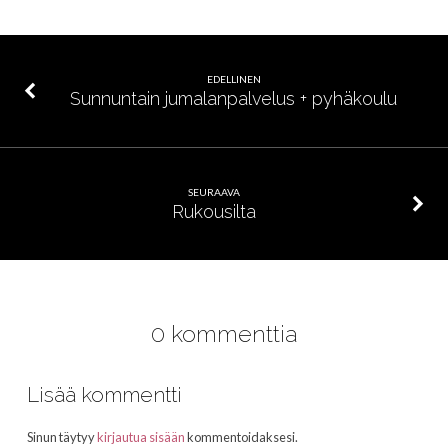
EDELLINEN
Sunnuntain jumalanpalvelus + pyhäkoulu
SEURAAVA
Rukousilta
0 kommenttia
Lisää kommentti
Sinun täytyy
kirjautua sisään
kommentoidaksesi.