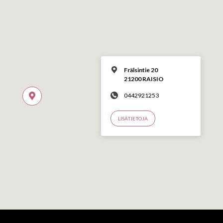
Frälsintie 20
21200 RAISIO
0442921253
LISÄTIETOJA