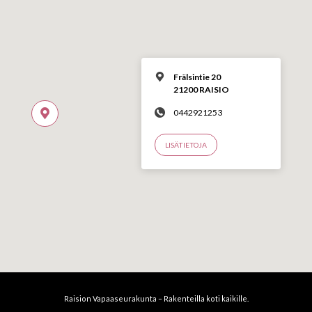
Frälsintie 20
21200 RAISIO
0442921253
LISÄTIETOJA
Raision Vapaaseurakunta – Rakenteilla koti kaikille.