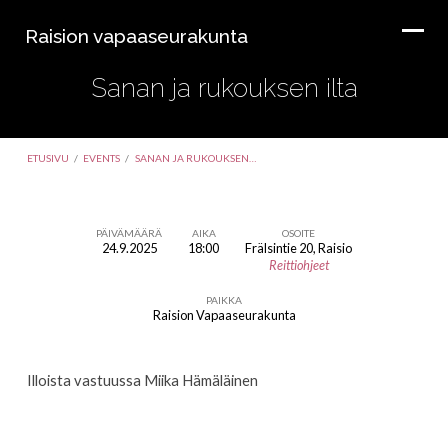
Raision vapaaseurakunta
Sanan ja rukouksen ilta
ETUSIVU
/
EVENTS
/
SANAN JA RUKOUKSEN…
PÄIVÄMÄÄRÄ
AIKA
OSOITE
24.9.2025
18:00
Frälsintie 20, Raisio
Sanan
Reittiohjeet
ja
PAIKKA
rukouksen
Raision Vapaaseurakunta
ilta
Illoista vastuussa Miika Hämäläinen