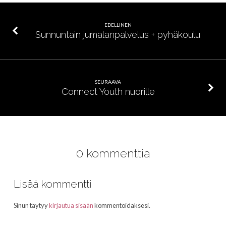
EDELLINEN
Sunnuntain jumalanpalvelus + pyhäkoulu
SEURAAVA
Connect Youth nuorille
0 kommenttia
Lisää kommentti
Sinun täytyy
kirjautua sisään
kommentoidaksesi.