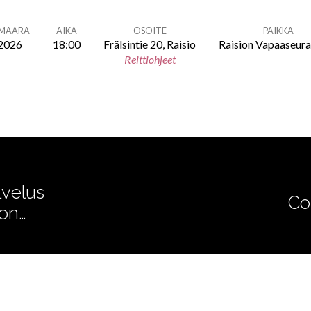
ÄMÄÄRÄ
AIKA
OSOITE
PAIKKA
.2026
18:00
Frälsintie 20, Raisio
Raision Vapaaseur
Reittiohjeet
lvelus
Co
ion…