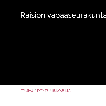
Raision vapaaseurakunt
ETUSIVU
/
EVENTS
/
RUKOUSILTA