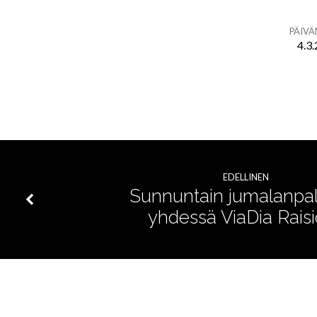
PÄIV
4.3
Rukousilta
EDELLINEN
Sunnuntain jumalanpa
yhdessä ViaDia Rais