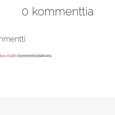
0 kommenttia
mmentti
tua sisään
kommentoidaksesi.