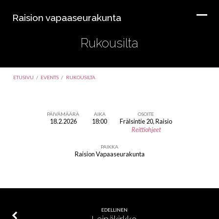
Raision vapaaseurakunta
Rukousilta
ETUSIVU
/
EVENTS
/
RUKOUSILTA
PÄIVÄMÄÄRÄ
AIKA
OSOITE
18.2.2026
18:00
Frälsintie 20, Raisio
Rukousilta
Reittiohjeet
PAIKKA
Raision Vapaaseurakunta
EDELLINEN