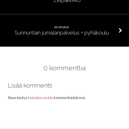
Leipäkirkko
SEURAAVA
Sunnuntain jumalanpalvelus + pyhäkoulu
0 kommenttia
Lisää kommentti
Sinun täytyy
kirjautua sisään
kommentoidaksesi.