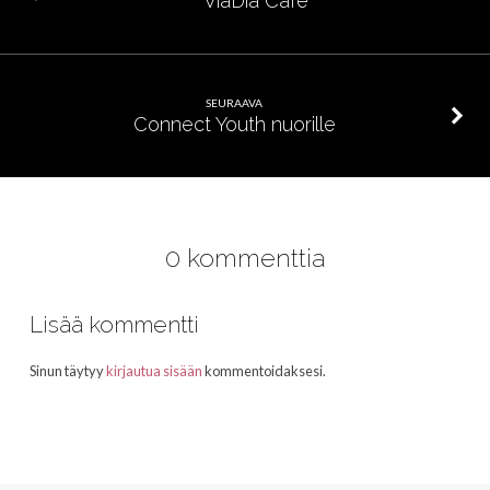
ViaDia Café
SEURAAVA
Connect Youth nuorille
0 kommenttia
Lisää kommentti
Sinun täytyy
kirjautua sisään
kommentoidaksesi.