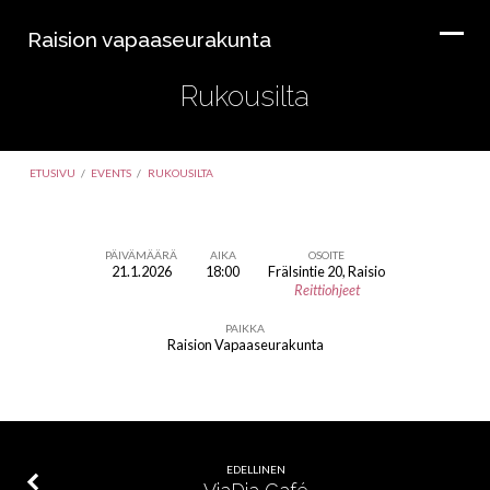
Raision vapaaseurakunta
Rukousilta
ETUSIVU
/
EVENTS
/
RUKOUSILTA
PÄIVÄMÄÄRÄ
AIKA
OSOITE
21.1.2026
18:00
Frälsintie 20, Raisio
Rukousilta
Reittiohjeet
PAIKKA
Raision Vapaaseurakunta
EDELLINEN